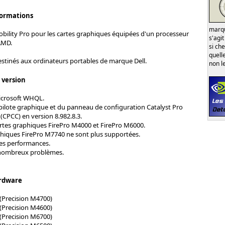
formations
marqu
obility Pro pour les cartes graphiques équipées d'un processeur
s'agi
AMD.
si ch
quell
estinés aux ordinateurs portables de marque Dell.
non l
s version
Microsoft WHQL.
 pilote graphique et du panneau de configuration Catalyst Pro
(CPCC) en version 8.982.8.3.
rtes graphiques FirePro M4000 et FirePro M6000.
phiques FirePro M7740 ne sont plus supportées.
es performances.
 nombreux problèmes.
rdware
(Precision M4700)
(Precision M4600)
(Precision M6700)