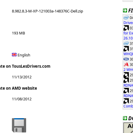
F
8.982.8.3-M-XP-121003a-148376C-Dell.zip
04
Drive
03
193 MB
for E
26.10
31
31
WHQ
English
30
30
ate on TousLesDrivers.com
2 WH
29
11/13/2012
29
RDNA
ate on AMD website
29
RDNA
11/08/2012
29
Combi
D