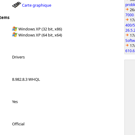
probl
Carte graphique
26
7000 
stems
17
400/5
Windows XP (32 bit, x86)
26.5.
Windows XP (64 bit, x64)
17
Softw
17
610.6
Drivers
8.982.8.3 WHQL
Yes
Official