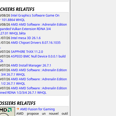
ICHIERS RELATIFS
/08/26
Intel Graphics Software Game On
r 101.8864 WHQL
/08/26
AMD AMD Software : Adrenalin Edition
xpanded Vulkan Extension RDNA 3/4
.27.01 WHQL bêta
/07/26
Intel mesa 3D 26.1.6
/07/26
AMD Chipset Drivers 8.07.16.1035
L
/07/26
SAPPHIRE TriXX 11.2.0
/07/26
ASPEED BMC Null Device 0.0.0.1 build
QL
/07/26
AMD Install Manager 26.7.1
/07/26
AMD AMD Software : Adrenalin Edition
 3/4 26.7.1 WHQL
/07/26
AMD AMD Software : Adrenalin Edition
 1/2 26.7.1 WHQL
/07/26
AMD AMD Software : Adrenalin Edition
ned RDNA 1/2/3/4 26.7.1 WHQL
OSSIERS RELATIFS
AMD Fusion for Gaming
AMD propose un nouvel outil