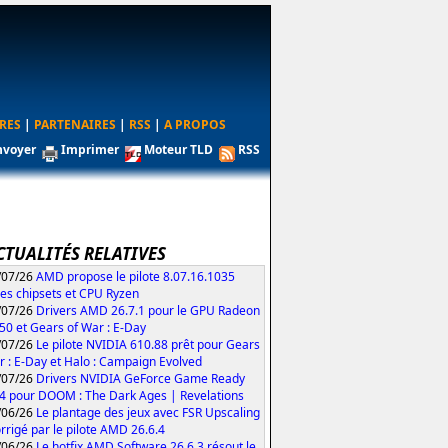
RES
|
PARTENAIRES
|
RSS
|
A PROPOS
nvoyer
Imprimer
Moteur TLD
RSS
CTUALITÉS RELATIVES
/07/26
AMD propose le pilote 8.07.16.1035
les chipsets et CPU Ryzen
/07/26
Drivers AMD 26.7.1 pour le GPU Radeon
50 et Gears of War : E-Day
/07/26
Le pilote NVIDIA 610.88 prêt pour Gears
r : E-Day et Halo : Campaign Evolved
/07/26
Drivers NVIDIA GeForce Game Ready
4 pour DOOM : The Dark Ages | Revelations
/06/26
Le plantage des jeux avec FSR Upscaling
orrigé par le pilote AMD 26.6.4
/06/26
Le hotfix AMD Software 26.6.3 résout le