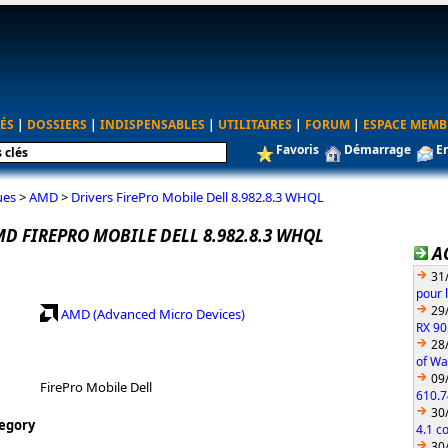
ÉS
|
DOSSIERS
|
INDISPENSABLES
|
UTILITAIRES
|
FORUM
|
ESPACE MEMB
Favoris
Démarrage
E
ues
>
AMD
>
Drivers FirePro Mobile Dell 8.982.8.3 WHQL
D FIREPRO MOBILE DELL 8.982.8.3 WHQL
A
31
pour 
29
AMD (Advanced Micro Devices)
RX 90
28
of Wa
09
FirePro Mobile Dell
610.7
30
egory
4.1 c
30