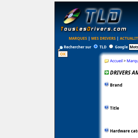
MARQUES
|
MES DRIVERS
|
ACTUALIT
Rechercher sur
TLD
Google
Accueil
>
Marq
DRIVERS AM
Brand
Title
Hardware cat