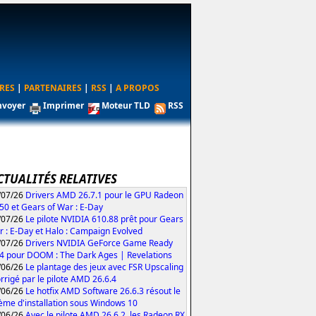
RES
|
PARTENAIRES
|
RSS
|
A PROPOS
nvoyer
Imprimer
Moteur TLD
RSS
CTUALITÉS RELATIVES
/07/26
Drivers AMD 26.7.1 pour le GPU Radeon
50 et Gears of War : E-Day
/07/26
Le pilote NVIDIA 610.88 prêt pour Gears
r : E-Day et Halo : Campaign Evolved
/07/26
Drivers NVIDIA GeForce Game Ready
4 pour DOOM : The Dark Ages | Revelations
/06/26
Le plantage des jeux avec FSR Upscaling
orrigé par le pilote AMD 26.6.4
/06/26
Le hotfix AMD Software 26.6.3 résout le
ème d'installation sous Windows 10
/06/26
Avec le pilote AMD 26.6.2, les Radeon RX