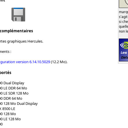
ent
marqu
s'agi
si ch
quell
 complémentaires
non l
artes graphiques Hercules.
ments :
guration version 6.14.10.5029
(12.2 Mo).
portés
0 Dual Display
00 LE DDR 64 Mo
00 LE SDR 128 Mo
00 DDR 64 Mo
0 128 Mo Dual Display
X 8500 LE
00 128 Mo
00 LE 128 Mo
00