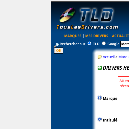
MARQUES
|
MES DRIVERS
|
ACTUALIT
Rechercher sur
TLD
Google
Accueil
>
Marq
DRIVERS H
Atten
récen
Marque
Intitulé