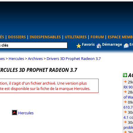
ÉS
|
DOSSIERS
|
INDISPENSABLES
|
UTILITAIRES
|
FORUM
|
ESPACE MEMB
Favoris
Démarrage
E
ues
>
Hercules
>
Archives
>
Drivers 3D Prophet Radeon 3.7
ERCULES 3D PROPHET RADEON 3.7
A
29
tion, il s'agit d'un fichier archivé. Une version plus
RX 90
te est disponible sur la fiche de la marque Hercules.
28
of Wa
09
610.7
30
Hercules
4.1 c
30
probl
26