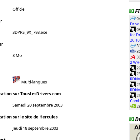
Officiel
F
04
r
Drive
03
3DPRS_9X_793.exe
for E
26.10
er
31
30
8 Mo
30
2 WH
29
29
RDNA
Multi-langues
29
RDNA
cation sur TousLesDrivers.com
29
Combi
Samedi 20 septembre 2003
28
ation sur le site de Hercules
D
Jeudi 18 septembre 2003