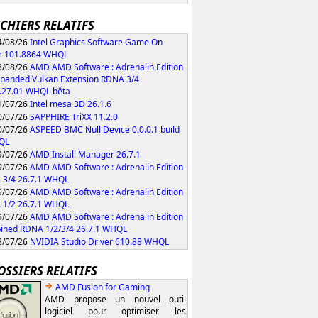
ICHIERS RELATIFS
/08/26
Intel Graphics Software Game On
r 101.8864 WHQL
/08/26
AMD AMD Software : Adrenalin Edition
xpanded Vulkan Extension RDNA 3/4
.27.01 WHQL bêta
/07/26
Intel mesa 3D 26.1.6
/07/26
SAPPHIRE TriXX 11.2.0
/07/26
ASPEED BMC Null Device 0.0.0.1 build
QL
/07/26
AMD Install Manager 26.7.1
/07/26
AMD AMD Software : Adrenalin Edition
 3/4 26.7.1 WHQL
/07/26
AMD AMD Software : Adrenalin Edition
 1/2 26.7.1 WHQL
/07/26
AMD AMD Software : Adrenalin Edition
ned RDNA 1/2/3/4 26.7.1 WHQL
/07/26
NVIDIA Studio Driver 610.88 WHQL
OSSIERS RELATIFS
AMD Fusion for Gaming
AMD propose un nouvel outil
logiciel pour optimiser les