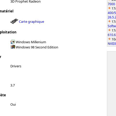
3D Prophet Radeon
7000 
17
matériel
400/5
26.5.
Carte graphique
17
Softw
17
ploitation
610.6
10
Windows Millenium
NVIDI
Windows 98 Second Edition
r
Drivers
3.7
lète
Oui