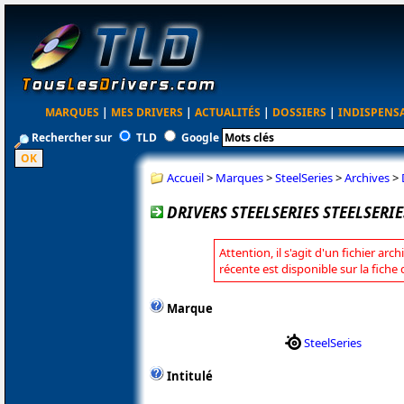
MARQUES
|
MES DRIVERS
|
ACTUALITÉS
|
DOSSIERS
|
INDISPENS
Rechercher sur
TLD
Google
Accueil
>
Marques
>
SteelSeries
>
Archives
>
DRIVERS STEELSERIES STEELSERI
Attention, il s'agit d'un fichier arc
récente est disponible sur la fiche
Marque
SteelSeries
Intitulé