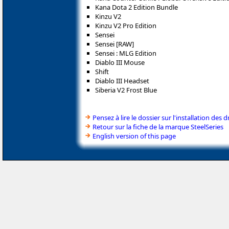
Kana Dota 2 Edition Bundle
Kinzu V2
Kinzu V2 Pro Edition
Sensei
Sensei [RAW]
Sensei : MLG Edition
Diablo III Mouse
Shift
Diablo III Headset
Siberia V2 Frost Blue
Pensez à lire le dossier sur l'installation des d
Retour sur la fiche de la marque SteelSeries
English version of this page