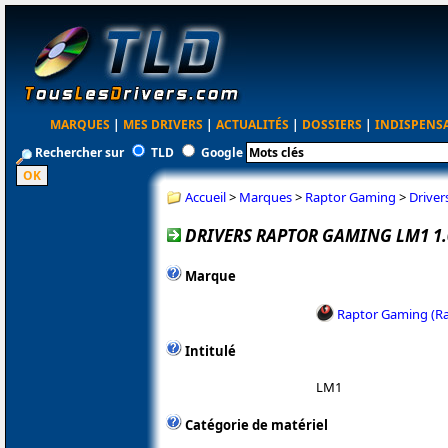
MARQUES
|
MES DRIVERS
|
ACTUALITÉS
|
DOSSIERS
|
INDISPENS
Rechercher sur
TLD
Google
Accueil
>
Marques
>
Raptor Gaming
>
Driver
DRIVERS RAPTOR GAMING LM1 1.
Marque
Raptor Gaming (R
Intitulé
LM1
Catégorie de matériel