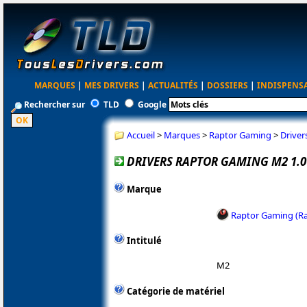
MARQUES
|
MES DRIVERS
|
ACTUALITÉS
|
DOSSIERS
|
INDISPENS
Rechercher sur
TLD
Google
Accueil
>
Marques
>
Raptor Gaming
>
Driver
DRIVERS RAPTOR GAMING M2 1.0
Marque
Raptor Gaming (R
Intitulé
M2
Catégorie de matériel