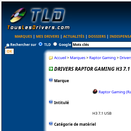
MARQUES
|
MES DRIVERS
|
ACTUALITÉS
|
DOSSIERS
|
INDISPENS
Rechercher sur
TLD
Google
Accueil
>
Marques
>
Raptor Gaming
>
Driver
DRIVERS RAPTOR GAMING H3 7.1
Marque
Raptor Gaming (R
Intitulé
H3 7.1 USB
Catégorie de matériel