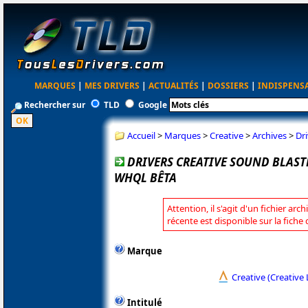
MARQUES
|
MES DRIVERS
|
ACTUALITÉS
|
DOSSIERS
|
INDISPENS
Rechercher sur
TLD
Google
Accueil
>
Marques
>
Creative
>
Archives
>
Dr
DRIVERS CREATIVE SOUND BLASTE
WHQL BÊTA
Attention, il s'agit d'un fichier arc
récente est disponible sur la fiche
Marque
Creative (Creative 
Intitulé