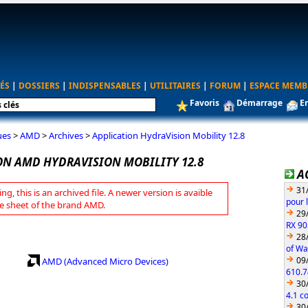
ÉS
|
DOSSIERS
|
INDISPENSABLES
|
UTILITAIRES
|
FORUM
|
ESPACE MEMB
Favoris
Démarrage
E
ues
>
AMD
>
Archives
>
Application HydraVision Mobility 12.8
ON AMD HYDRAVISION MOBILITY 12.8
A
31
ng, this is an archived file. A newer version is avaible
pour 
e sheet of the brand AMD.
29
RX 90
28
of Wa
09
AMD (Advanced Micro Devices)
610.7
30
4.1 c
30