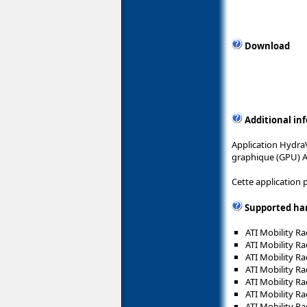
Download
Additional in
Application Hydra
graphique (GPU) 
Cette application 
Supported ha
ATI Mobility R
ATI Mobility R
ATI Mobility R
ATI Mobility R
ATI Mobility R
ATI Mobility R
ATI Mobility R