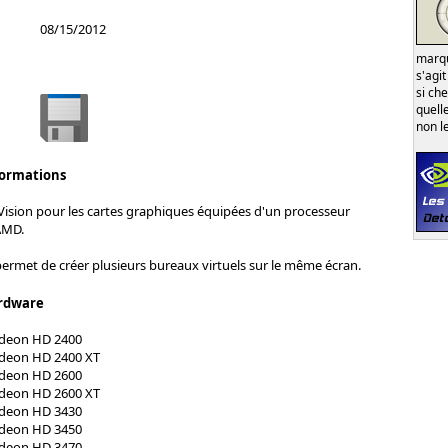
08/15/2012
marqu
s'agi
si ch
quell
non l
formations
Vision pour les cartes graphiques équipées d'un processeur
AMD.
permet de créer plusieurs bureaux virtuels sur le même écran.
rdware
adeon HD 2400
adeon HD 2400 XT
adeon HD 2600
adeon HD 2600 XT
adeon HD 3430
adeon HD 3450
adeon HD 3470