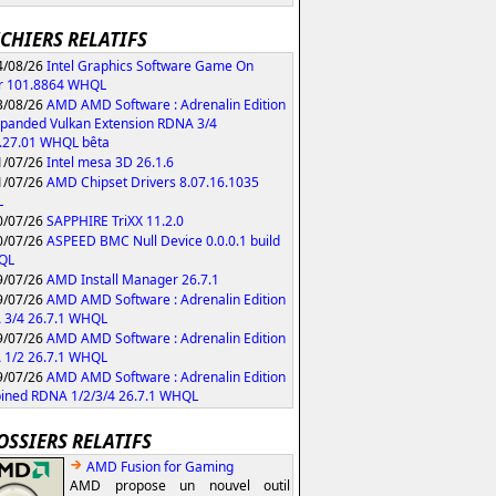
ICHIERS RELATIFS
/08/26
Intel Graphics Software Game On
r 101.8864 WHQL
/08/26
AMD AMD Software : Adrenalin Edition
xpanded Vulkan Extension RDNA 3/4
.27.01 WHQL bêta
/07/26
Intel mesa 3D 26.1.6
/07/26
AMD Chipset Drivers 8.07.16.1035
L
/07/26
SAPPHIRE TriXX 11.2.0
/07/26
ASPEED BMC Null Device 0.0.0.1 build
QL
/07/26
AMD Install Manager 26.7.1
/07/26
AMD AMD Software : Adrenalin Edition
 3/4 26.7.1 WHQL
/07/26
AMD AMD Software : Adrenalin Edition
 1/2 26.7.1 WHQL
/07/26
AMD AMD Software : Adrenalin Edition
ned RDNA 1/2/3/4 26.7.1 WHQL
OSSIERS RELATIFS
AMD Fusion for Gaming
AMD propose un nouvel outil