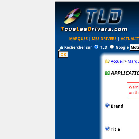
MARQUES
|
MES DRIVERS
|
ACTUALIT
Rechercher sur
TLD
Google
Accueil
>
Marq
APPLICATI
Warni
on th
Brand
Title