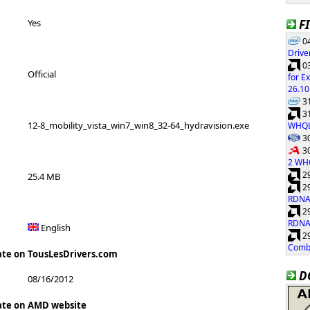
F
Yes
04
Drive
03
Official
for E
26.10
31
31
12-8_mobility_vista_win7_win8_32-64_hydravision.exe
WHQ
30
30
2 WH
29
25.4 MB
29
RDNA
29
RDNA
English
29
Combi
ate on TousLesDrivers.com
D
08/16/2012
ate on AMD website