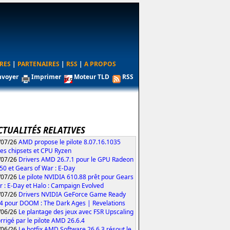
RES
|
PARTENAIRES
|
RSS
|
A PROPOS
nvoyer
Imprimer
Moteur TLD
RSS
CTUALITÉS RELATIVES
/07/26
AMD propose le pilote 8.07.16.1035
les chipsets et CPU Ryzen
/07/26
Drivers AMD 26.7.1 pour le GPU Radeon
50 et Gears of War : E-Day
/07/26
Le pilote NVIDIA 610.88 prêt pour Gears
r : E-Day et Halo : Campaign Evolved
/07/26
Drivers NVIDIA GeForce Game Ready
4 pour DOOM : The Dark Ages | Revelations
/06/26
Le plantage des jeux avec FSR Upscaling
orrigé par le pilote AMD 26.6.4
/06/26
Le hotfix AMD Software 26.6.3 résout le