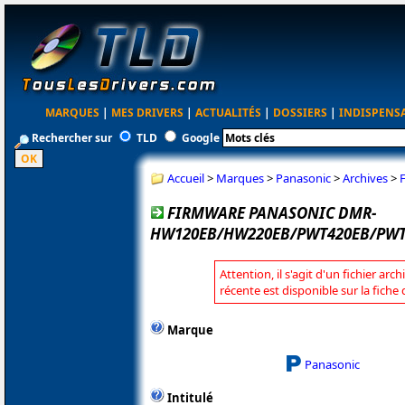
MARQUES
|
MES DRIVERS
|
ACTUALITÉS
|
DOSSIERS
|
INDISPENS
Rechercher sur
TLD
Google
Accueil
>
Marques
>
Panasonic
>
Archives
>
FIRMWARE PANASONIC DMR-
HW120EB/HW220EB/PWT420EB/PWT5
Attention, il s'agit d'un fichier arc
récente est disponible sur la fich
Marque
Panasonic
Intitulé