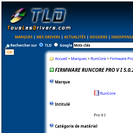
MARQUES
|
MES DRIVERS
|
ACTUALITÉS
|
DOSSIERS
|
INDISPENS
Rechercher sur
TLD
Google
Accueil
>
Marques
>
RunCore
>
Firmware Pro 
FIRMWARE RUNCORE PRO V I 5.0.
Marque
RunCore
Intitulé
Pro V I
Catégorie de matériel