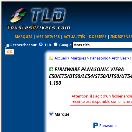
MARQUES
|
MES DRIVERS
|
ACTUALITÉS
|
DOSSIERS
|
INDISPENS
Rechercher sur
TLD
Google
Accueil
>
Marques
>
Panasonic
>
Archives
>
FIRMWARE PANASONIC VIERA
E50/ET5/DT50/LE54/ST50/UT50/UT
1.190
Attention, il s'agit d'un fichier arc
récente est disponible sur la fich
Marque
Panasonic