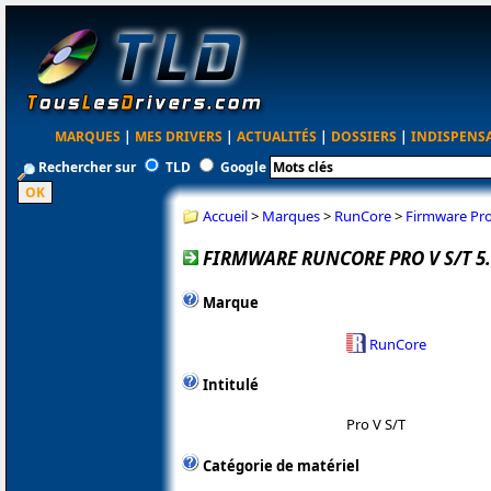
MARQUES
|
MES DRIVERS
|
ACTUALITÉS
|
DOSSIERS
|
INDISPENS
Rechercher sur
TLD
Google
Accueil
>
Marques
>
RunCore
>
Firmware Pro 
FIRMWARE RUNCORE PRO V S/T 5.
Marque
RunCore
Intitulé
Pro V S/T
Catégorie de matériel