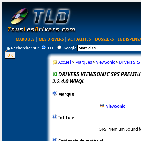
MARQUES
|
MES DRIVERS
|
ACTUALITÉS
|
DOSSIERS
|
INDISPENS
Rechercher sur
TLD
Google
Accueil
>
Marques
>
ViewSonic
>
Drivers SR
DRIVERS VIEWSONIC SRS PREMI
2.2.4.0 WHQL
Marque
ViewSonic
Intitulé
SRS Premium Sound f