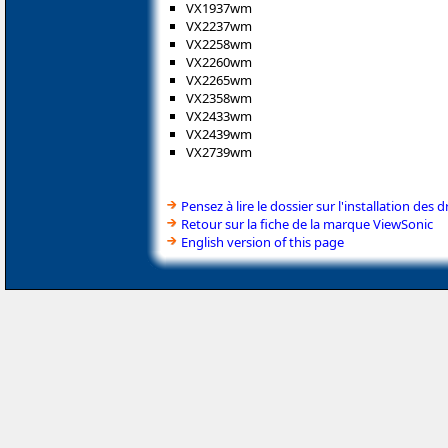
VX1937wm
VX2237wm
VX2258wm
VX2260wm
VX2265wm
VX2358wm
VX2433wm
VX2439wm
VX2739wm
Pensez à lire le dossier sur l'installation des d
Retour sur la fiche de la marque ViewSonic
English version of this page