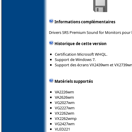
Informations complémentaires
Drivers SRS Premium Sound for Monitors pour 
Historique de cette version
Certification Microsoft WHQL.
Support de Windows 7.
Support des écrans VX2439wm et VX2739w
Matériels supportés
VA2226wm
VA2626wm
VG2027wm
VG2227wm
VX2262wm
VX2262wmp
VG2427wm
VLED221