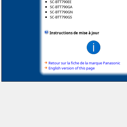
SC-BTT790EE
SC-BTT790GA
SC-BTT790GN
SC-BTT790GS
Instructions de mise à jour
Retour sur la fiche de la marque Panasonic
English version of this page