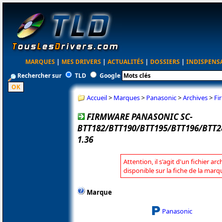
MARQUES
|
MES DRIVERS
|
ACTUALITÉS
|
DOSSIERS
|
INDISPENS
Rechercher sur
TLD
Google
Accueil
>
Marques
>
Panasonic
>
Archives
>
Fi
FIRMWARE PANASONIC SC-
BTT182/BTT190/BTT195/BTT196/BTT2
1.36
Attention, il s'agit d'un fichier a
disponible sur la fiche de la mar
Marque
Panasonic