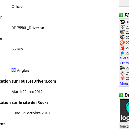
Officiel
F
r
30
27
RF-7550L_Driver.rar
27
27
er
27
27
6,2 Mo
22
eS/Fe
Crazy
22
Anglais
21
20
cation sur TousLesDrivers.com
Mouse
Mardi 22 mai 2012
D
ation sur le site de iRocks
Lundi 25 octobre 2010
ent
fonct