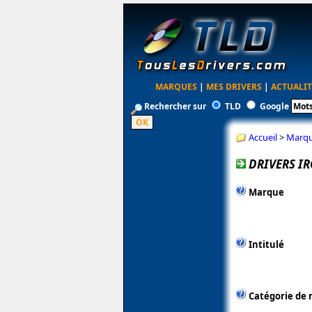
MARQUES
|
MES DRIVERS
|
ACTUALIT
Rechercher sur
TLD
Google
Accueil
>
Marq
DRIVERS IR
Marque
Intitulé
Catégorie de 