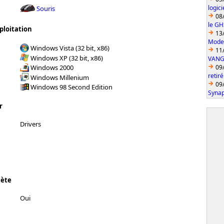
logic
Souris
08
le GH
ploitation
13
Model
Windows Vista (32 bit, x86)
11
Windows XP (32 bit, x86)
VANGU
09
Windows 2000
retiré
Windows Millenium
09
Windows 98 Second Edition
Synap
r
Drivers
lète
Oui