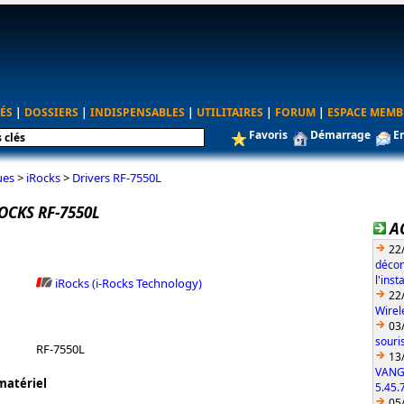
ÉS
|
DOSSIERS
|
INDISPENSABLES
|
UTILITAIRES
|
FORUM
|
ESPACE MEMB
Favoris
Démarrage
E
ues
>
iRocks
>
Drivers RF-7550L
OCKS RF-7550L
A
22
décon
l'ins
iRocks (i-Rocks Technology)
22
Wirel
03
souri
RF-7550L
13
VANG
matériel
5.45.
05