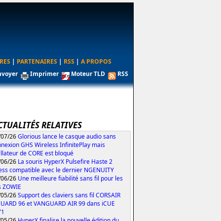
RES
|
PARTENAIRES
|
RSS
|
A PROPOS
nvoyer
Imprimer
Moteur TLD
RSS
CTUALITÉS RELATIVES
/07/26
Glorious lance le casque audio sans
nexion GHS Wireless InfinitePlay mais
tallateur de CORE est bloqué
/06/26
La souris HyperX Pulsefire Haste 2
ess compatible avec le dernier NGENUITY
/06/26
Une meilleure fiabilité sans fil pour les
s ZOWIE
/05/26
Support des claviers sans fil CORSAIR
UARD 96 et VANGUARD AIR 99 dans iCUE
71
/05/26
HyperX finalise la nouvelle édition du