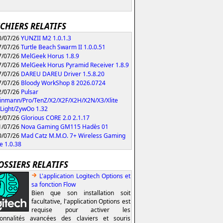
ICHIERS RELATIFS
/07/26
YUNZII M2 1.0.1.3
/07/26
Turtle Beach Swarm II 1.0.0.51
/07/26
MelGeek Horus 1.8.9
/07/26
MelGeek Horus Pyramid Receiver 1.8.9
/07/26
DAREU DAREU Driver 1.5.8.20
/07/26
Bloody WorkShop 8 2026.0724
/07/26
Pulsar
inmann/Pro/TenZ/X2/X2F/X2H/X2N/X3/Xlite
Light/ZywOo 1.32
/07/26
Glorious CORE 2.0 2.1.17
/07/26
Nova Gaming GM115 Hadès 01
/07/26
Mad Catz M.M.O. 7+ Wireless Gaming
 1.0.38
OSSIERS RELATIFS
L'application Logitech Options et
sa fonction Flow
Bien que son installation soit
facultative, l'application Options est
requise pour activer les
ionnalités avancées des claviers et souris