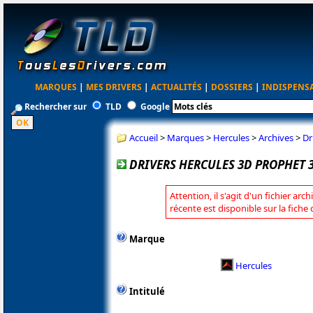
MARQUES
|
MES DRIVERS
|
ACTUALITÉS
|
DOSSIERS
|
INDISPENS
Rechercher sur
TLD
Google
Accueil
>
Marques
>
Hercules
>
Archives
>
Dr
DRIVERS HERCULES 3D PROPHET 3
Attention, il s'agit d'un fichier arc
récente est disponible sur la fiche
Marque
Hercules
Intitulé