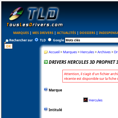
MARQUES
|
MES DRIVERS
|
ACTUALITÉS
|
DOSSIERS
|
INDISPENS
Rechercher sur
TLD
Google
Accueil
>
Marques
>
Hercules
>
Archives
>
Dr
DRIVERS HERCULES 3D PROPHET 3
Attention, il s'agit d'un fichier arc
récente est disponible sur la fiche
Marque
Hercules
Intitulé