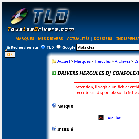
MARQUES
|
MES DRIVERS
|
ACTUALITÉS
|
DOSSIERS
|
INDISPENS
Rechercher sur
TLD
Google
Accueil
>
Marques
>
Hercules
>
Archives
>
Dr
DRIVERS HERCULES DJ CONSOLE/D
Attention, il s'agit d'un fichier arc
récente est disponible sur la fiche
Marque
Hercules
Intitulé