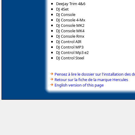
DeeJay Trim 4&6
DJ 4Set
DJ Console
DJ Console 4-Mx
DJ Console MK2
DJ Console MK4
DJ Console Rmx
DJ Control AIR
DJ Control MP3
DJ Control Mp3 e2
DJ Control Steel
Pensez à lire le dossier sur l'installation des d
Retour sur la fiche de la marque Hercules
English version of this page