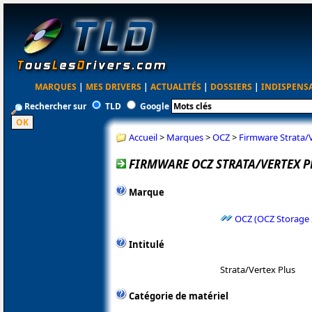
MARQUES
|
MES DRIVERS
|
ACTUALITÉS
|
DOSSIERS
|
INDISPENS
Rechercher sur
TLD
Google
Accueil
>
Marques
>
OCZ
>
Firmware Strata/V
FIRMWARE OCZ STRATA/VERTEX PL
Marque
OCZ (OCZ Storage 
Intitulé
Strata/Vertex Plus
Catégorie de matériel