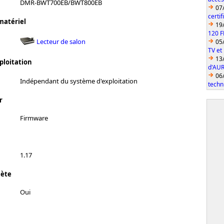
DMR-BWT700EB/BWT800EB
07
certi
matériel
19
120 F
Lecteur de salon
05
TV et
13
ploitation
d'AUR
06
Indépendant du système d'exploitation
techn
r
Firmware
1.17
lète
Oui