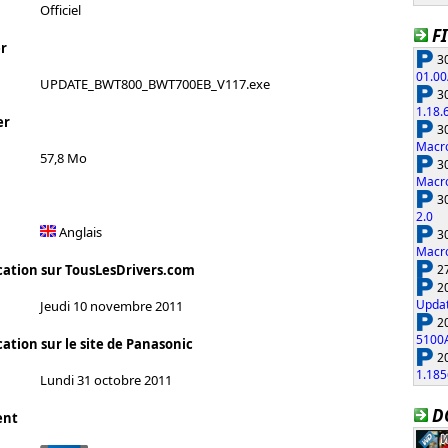
Officiel
F
r
30
01.00
UPDATE_BWT800_BWT700EB_V117.exe
30
1.18.
er
30
Macro
57,8 Mo
30
Macro
30
2.0
Anglais
30
Macro
27
cation sur TousLesDrivers.com
20
Updat
Jeudi 10 novembre 2011
20
5100
ation sur le site de Panasonic
20
1.185
Lundi 31 octobre 2011
D
ent