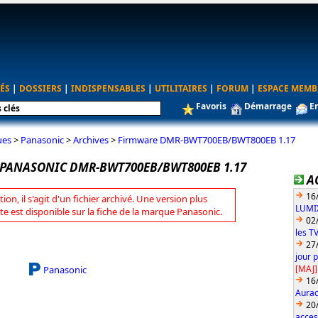
ÉS
|
DOSSIERS
|
INDISPENSABLES
|
UTILITAIRES
|
FORUM
|
ESPACE MEMB
Favoris
Démarrage
E
ues
>
Panasonic
>
Archives
>
Firmware DMR-BWT700EB/BWT800EB 1.17
PANASONIC DMR-BWT700EB/BWT800EB 1.17
A
16
tion, il s'agit d'un fichier archivé. Une version plus
LUMIX
te est disponible sur la fiche de la marque Panasonic.
02
les T
27
jour 
[MAJ]
Panasonic
16
Aurac
20
acces