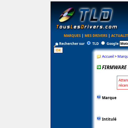
MARQUES
|
MES DRIVERS
|
ACTUALIT
Rechercher sur
TLD
Google
Accueil
>
Marq
FIRMWARE 
Atten
récen
Marque
Intitulé