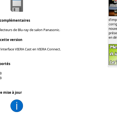
d'im
 complémentaires
corri
nouve
lecteurs de Blu-ray de salon Panasonic.
prése
en dé
 cette version
l'interface VIERA Cast en VIERA Connect.
portés
B
B
e mise à jour