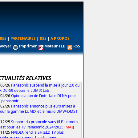
RES
|
PARTENAIRES
|
RSS
|
A PROPOS
nvoyer
Imprimer
Moteur TLD
RSS
CTUALITÉS RELATIVES
/06/26
Panasonic suspend la mise à jour 2.0 du
 DC-S9 depuis le LUMIX Lab
/04/26
Optimisation de l'interface DLNA pour
V panasonic
/02/26
Panasonic annonce plusieurs mises à
pour la gamme LUMIX et le micro DMW-DMS1
/12/25
Support du protocole sans fil Bluetooth
ast pour les TV Panasonic 2024/2025
[MAJ]
/11/25
NVIDIA rend la SHIELD TV plus
sible aux personnes handicapées