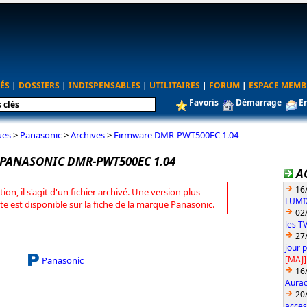
ÉS
|
DOSSIERS
|
INDISPENSABLES
|
UTILITAIRES
|
FORUM
|
ESPACE MEMB
Favoris
Démarrage
E
ues
>
Panasonic
>
Archives
>
Firmware DMR-PWT500EC 1.04
PANASONIC DMR-PWT500EC 1.04
A
16
tion, il s'agit d'un fichier archivé. Une version plus
LUMIX
te est disponible sur la fiche de la marque Panasonic.
02
les T
27
jour 
[MAJ]
Panasonic
16
Aurac
20
acces