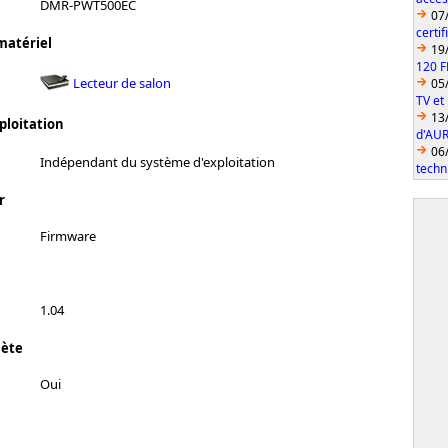
DMR-PWT500EC
07
certi
matériel
19
120 F
Lecteur de salon
05
TV et
13
ploitation
d'AUR
06
Indépendant du système d'exploitation
techn
r
Firmware
1.04
lète
Oui