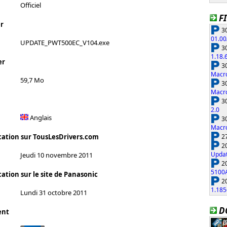
Officiel
F
r
30
01.00
UPDATE_PWT500EC_V104.exe
30
1.18.
er
30
Macro
59,7 Mo
30
Macro
30
2.0
Anglais
30
Macro
27
cation sur TousLesDrivers.com
20
Updat
Jeudi 10 novembre 2011
20
5100
ation sur le site de Panasonic
20
1.185
Lundi 31 octobre 2011
D
ent