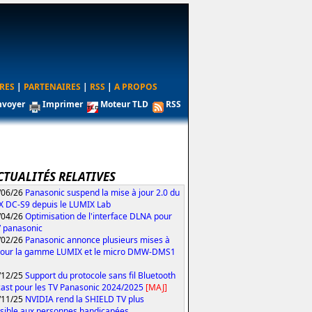
RES
|
PARTENAIRES
|
RSS
|
A PROPOS
nvoyer
Imprimer
Moteur TLD
RSS
CTUALITÉS RELATIVES
/06/26
Panasonic suspend la mise à jour 2.0 du
 DC-S9 depuis le LUMIX Lab
/04/26
Optimisation de l'interface DLNA pour
V panasonic
/02/26
Panasonic annonce plusieurs mises à
pour la gamme LUMIX et le micro DMW-DMS1
/12/25
Support du protocole sans fil Bluetooth
ast pour les TV Panasonic 2024/2025
[MAJ]
/11/25
NVIDIA rend la SHIELD TV plus
sible aux personnes handicapées