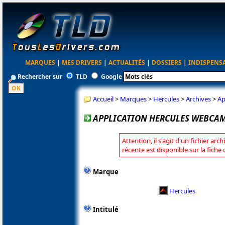
MARQUES
|
MES DRIVERS
|
ACTUALITÉS
|
DOSSIERS
|
INDISPENS
Rechercher sur
TLD
Google
Accueil
>
Marques
>
Hercules
>
Archives
>
Ap
APPLICATION HERCULES WEBCAM 
Attention, il s'agit d'un fichier arc
récente est disponible sur la fiche
Marque
Hercules
Intitulé