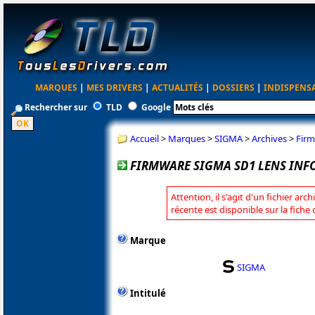
MARQUES
|
MES DRIVERS
|
ACTUALITÉS
|
DOSSIERS
|
INDISPENS
Rechercher sur
TLD
Google
Accueil
>
Marques
>
SIGMA
>
Archives
>
Firm
FIRMWARE SIGMA SD1 LENS INF
Attention, il s'agit d'un fichier arc
récente est disponible sur la fich
Marque
SIGMA
Intitulé