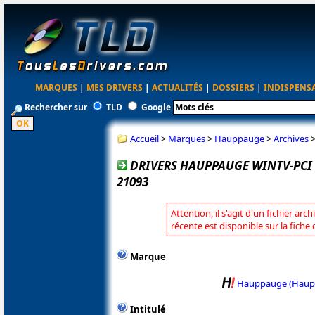
MARQUES
|
MES DRIVERS
|
ACTUALITÉS
|
DOSSIERS
|
INDISPENS
Rechercher sur
TLD
Google
Accueil
>
Marques
>
Hauppauge
>
Archives
DRIVERS HAUPPAUGE WINTV-PCI 
21093
Attention, il s'agit d'un fichier arc
récente est disponible sur la fic
Marque
Hauppauge (Haup
Intitulé