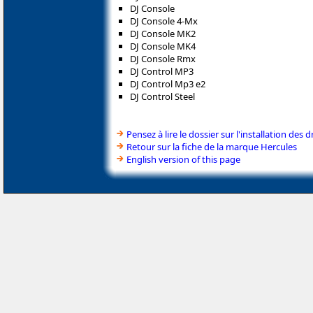
DJ Console
DJ Console 4-Mx
DJ Console MK2
DJ Console MK4
DJ Console Rmx
DJ Control MP3
DJ Control Mp3 e2
DJ Control Steel
Pensez à lire le dossier sur l'installation des d
Retour sur la fiche de la marque Hercules
English version of this page