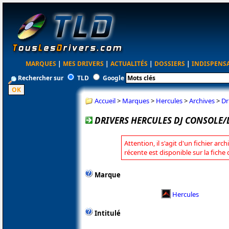
MARQUES
|
MES DRIVERS
|
ACTUALITÉS
|
DOSSIERS
|
INDISPENS
Rechercher sur
TLD
Google
Accueil
>
Marques
>
Hercules
>
Archives
>
Dr
DRIVERS HERCULES DJ CONSOLE/D
Attention, il s'agit d'un fichier arc
récente est disponible sur la fiche
Marque
Hercules
Intitulé