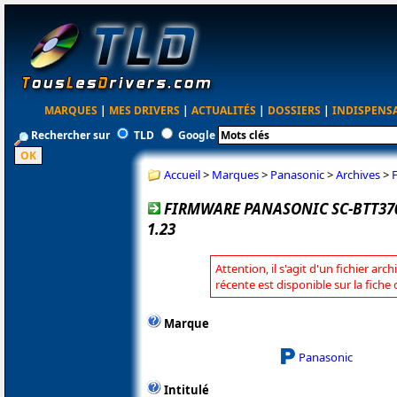
MARQUES
|
MES DRIVERS
|
ACTUALITÉS
|
DOSSIERS
|
INDISPENS
Rechercher sur
TLD
Google
Accueil
>
Marques
>
Panasonic
>
Archives
>
FIRMWARE PANASONIC SC-BTT370
1.23
Attention, il s'agit d'un fichier arc
récente est disponible sur la fich
Marque
Panasonic
Intitulé