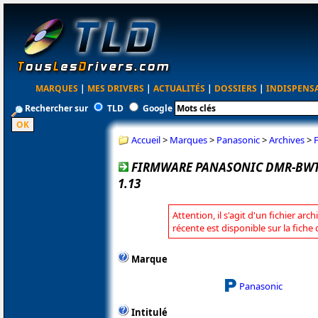
MARQUES
|
MES DRIVERS
|
ACTUALITÉS
|
DOSSIERS
|
INDISPENS
Rechercher sur
TLD
Google
Accueil
>
Marques
>
Panasonic
>
Archives
>
FIRMWARE PANASONIC DMR-BWT
1.13
Attention, il s'agit d'un fichier arc
récente est disponible sur la fich
Marque
Panasonic
Intitulé