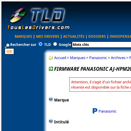
MARQUES
|
MES DRIVERS
|
ACTUALITÉS
|
DOSSIERS
|
INDISPENS
Rechercher sur
TLD
Google
Accueil
>
Marques
>
Panasonic
>
Archives
>
FIRMWARE PANASONIC AJ-HPM200
Attention, il s'agit d'un fichier arc
récente est disponible sur la fich
Marque
Panasonic
Intitulé