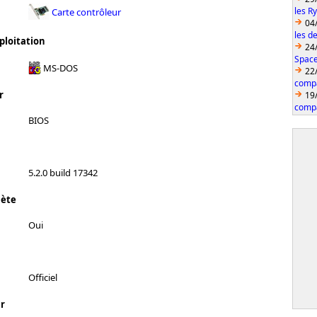
les R
Carte contrôleur
04
les d
ploitation
24
Space
MS-DOS
22
compa
r
19
compa
BIOS
5.2.0 build 17342
lète
Oui
Officiel
r