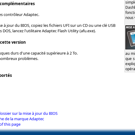
simp
 complémentaires
Dash
fonct
es contrôleur Adaptec.
nous 
se à jour du BIOS, copiez les fichiers UFI sur un CD ou une clé USB
 DOS, lancez l'utilitaire Adaptec Flash Utility (afu.exe).
 cette version
ques durs d'une capacité supérieure à 2 To.
au mi
 nombreux problèmes.
que s
expl
opéra
portés
 dossier sur la mise à jour du BIOS
iche de la marque Adaptec
of this page