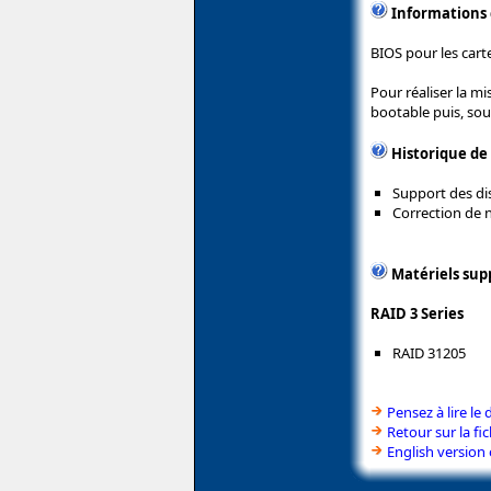
Informations
BIOS pour les cart
Pour réaliser la mi
bootable puis, sous
Historique de
Support des dis
Correction de
Matériels sup
RAID 3 Series
RAID 31205
Pensez à lire le
Retour sur la f
English version 