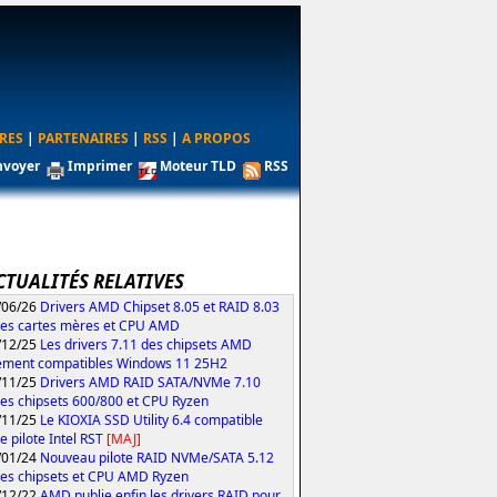
RES
|
PARTENAIRES
|
RSS
|
A PROPOS
nvoyer
Imprimer
Moteur TLD
RSS
CTUALITÉS RELATIVES
/06/26
Drivers AMD Chipset 8.05 et RAID 8.03
les cartes mères et CPU AMD
/12/25
Les drivers 7.11 des chipsets AMD
ement compatibles Windows 11 25H2
/11/25
Drivers AMD RAID SATA/NVMe 7.10
les chipsets 600/800 et CPU Ryzen
/11/25
Le KIOXIA SSD Utility 6.4 compatible
e pilote Intel RST
[MAJ]
/01/24
Nouveau pilote RAID NVMe/SATA 5.12
les chipsets et CPU AMD Ryzen
/12/22
AMD publie enfin les drivers RAID pour