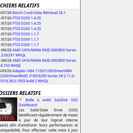
ICHIERS RELATIFS
/07/26
Bosch Crash Data Retrieval 26.1
/07/26
FTDI D2XX 1.4.35
/07/26
FTDI D2XX 1.4.35
/07/26
FTDI D2XX 1.4.35
/07/26
FTDI D3XX 1.1.7
/07/26
FTDI D3XX 1.1.7
/07/26
FTDI D3XX 1.1.7
/06/26
AMD SATA/NVMe RAID 600/800 Series
3.3.00291 WHQL
/06/26
AMD SATA/NVMe RAID 600/800 Series
.24.733 WHQL
/05/26
Adaptec HBA 1100/1200/SmartHBA
2200/SmartRAID 3100/3200 Series SR 2.11.0-
/1016.38.0.1003 build 2 WHQL
OSSIERS RELATIFS
Boîte à outils SanDisk SSD
Dashboard
Les Solid-State Drive (SSD)
bénéficient régulièrement de mises
à jour de leur logiciel interne
ware) afin d'améliorer leurs performances et
compatibilité. Pour effectuer cette mise à jour