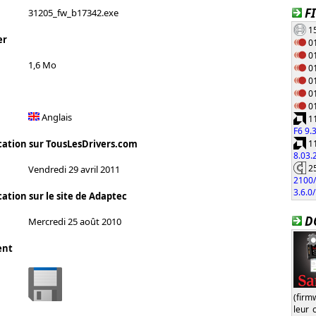
F
31205_fw_b17342.exe
15
er
01
01
1,6 Mo
01
01
01
01
Anglais
11
F6 9.
11
cation sur TousLesDrivers.com
8.03
25
Vendredi 29 avril 2011
2100/
3.6.0
ation sur le site de Adaptec
D
Mercredi 25 août 2010
ent
(firm
leur 