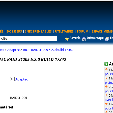
ÉS
|
DOSSIERS
|
INDISPENSABLES
|
UTILITAIRES
|
FORUM
|
ESPACE MEMB
Favoris
Démarrage
E
ues
>
Adaptec
>
BIOS RAID 31205 5.2.0 build 17342
EC RAID 31205 5.2.0 BUILD 17342
A
11
pour 
11
Adaptec
plein
20
pour 
04
RAID 31205
avec l
12
matériel
pour 
29