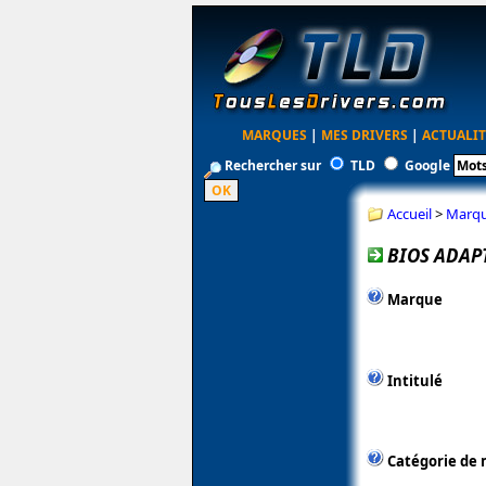
MARQUES
|
MES DRIVERS
|
ACTUALIT
Rechercher sur
TLD
Google
Accueil
>
Marq
BIOS ADAPT
Marque
Intitulé
Catégorie de 