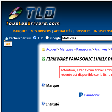
MARQUES
|
MES DRIVERS
|
ACTUALITÉS
|
DOSSIERS
|
INDISPENS
Rechercher sur
TLD
Google
Accueil
>
Marques
>
Panasonic
>
Archives
>
FIRMWARE PANASONIC LUMIX DM
Attention, il s'agit d'un fichier arc
récente est disponible sur la fich
Marque
Panasonic
Intitulé