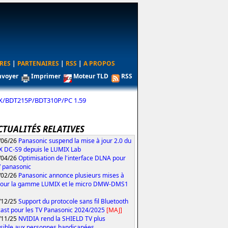
RES
|
PARTENAIRES
|
RSS
|
A PROPOS
nvoyer
Imprimer
Moteur TLD
RSS
/BDT215P/BDT310P/PC 1.59
CTUALITÉS RELATIVES
/06/26
Panasonic suspend la mise à jour 2.0 du
 DC-S9 depuis le LUMIX Lab
/04/26
Optimisation de l'interface DLNA pour
V panasonic
/02/26
Panasonic annonce plusieurs mises à
pour la gamme LUMIX et le micro DMW-DMS1
/12/25
Support du protocole sans fil Bluetooth
ast pour les TV Panasonic 2024/2025
[MAJ]
/11/25
NVIDIA rend la SHIELD TV plus
sible aux personnes handicapées