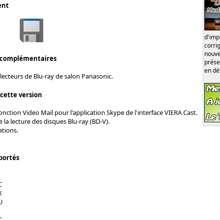
ent
d'im
corri
nouve
 complémentaires
prése
en dé
lecteurs de Blu-ray de salon Panasonic.
 cette version
onction Video Mail pour l'application Skype de l'interface VIERA Cast.
 la lecture des disques Blu-ray (BD-V).
ations.
portés
C
X
U
C