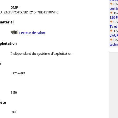
07
DMP-
certi
DT210P/PC/PX/BDT215P/BDT310P/PC
19
120 F
05
matériel
TV et
13
Lecteur de salon
d'AUR
06
ploitation
techn
Indépendant du système d'exploitation
r
Firmware
1.59
lète
Oui