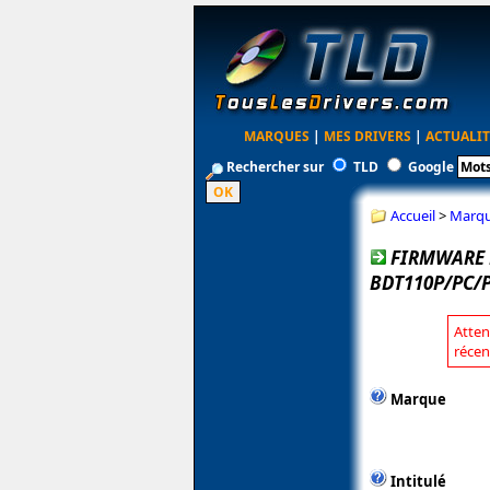
MARQUES
|
MES DRIVERS
|
ACTUALIT
Rechercher sur
TLD
Google
Accueil
>
Marq
FIRMWARE 
BDT110P/PC/P
Atten
récen
Marque
Intitulé