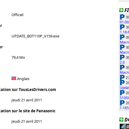
F
Officiel
30
01.00
r
30
1.18.
UPDATE_BDT110P_V159.exe
30
Macro
er
30
Macro
79,4 Mo
30
2.0
30
Macro
27
Anglais
20
Updat
cation sur TousLesDrivers.com
20
5100
Jeudi 21 avril 2011
20
1.185
ation sur le site de Panasonic
D
Jeudi 21 avril 2011