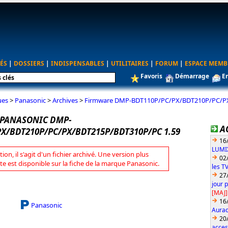
ÉS
|
DOSSIERS
|
INDISPENSABLES
|
UTILITAIRES
|
FORUM
|
ESPACE MEMB
Favoris
Démarrage
E
ues
>
Panasonic
>
Archives
>
Firmware DMP-BDT110P/PC/PX/BDT210P/PC/PX
PANASONIC DMP-
A
X/BDT210P/PC/PX/BDT215P/BDT310P/PC 1.59
16
LUMIX
tion, il s'agit d'un fichier archivé. Une version plus
02
te est disponible sur la fiche de la marque Panasonic.
les T
27
jour 
[MAJ]
16
Panasonic
Aurac
20
acces