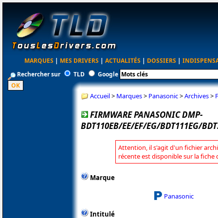
MARQUES
|
MES DRIVERS
|
ACTUALITÉS
|
DOSSIERS
|
INDISPENS
Rechercher sur
TLD
Google
Accueil
>
Marques
>
Panasonic
>
Archives
>
FIRMWARE PANASONIC DMP-
BDT110EB/EE/EF/EG/BDT111EG/BDT3
Attention, il s'agit d'un fichier arc
récente est disponible sur la fich
Marque
Panasonic
Intitulé