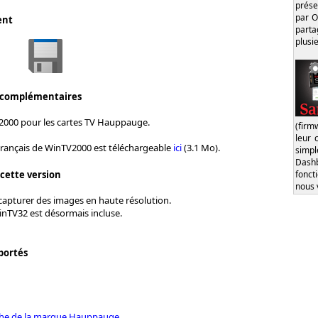
prése
par O
ent
part
plusi
 complémentaires
2000 pour les cartes TV Hauppauge.
(firm
leur 
Français de WinTV2000 est téléchargeable
ici
(3.1 Mo).
simp
Dash
fonct
 cette version
nous 
 capturer des images en haute résolution.
inTV32 est désormais incluse.
portés
iche de la marque Hauppauge