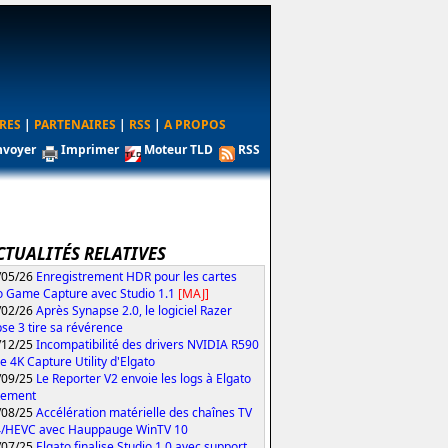
RES
|
PARTENAIRES
|
RSS
|
A PROPOS
nvoyer
Imprimer
Moteur TLD
RSS
CTUALITÉS RELATIVES
/05/26
Enregistrement HDR pour les cartes
o Game Capture avec Studio 1.1
[MAJ]
/02/26
Après Synapse 2.0, le logiciel Razer
se 3 tire sa révérence
/12/25
Incompatibilité des drivers NVIDIA R590
le 4K Capture Utility d'Elgato
/09/25
Le Reporter V2 envoie les logs à Elgato
tement
/08/25
Accélération matérielle des chaînes TV
4/HEVC avec Hauppauge WinTV 10
/07/25
Elgato finalise Studio 1.0 avec support