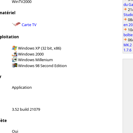
WinTV2000
du Ga
21
matériel
Studi
08
Carte TV
en 2
10
boîti
ploitation
06
MK.2 
Windows XP (32 bit, x86)
1.7.6
Windows 2000
Windows Millenium
Windows 98 Second Edition
r
Application
3.52 build 21079
lète
Oui