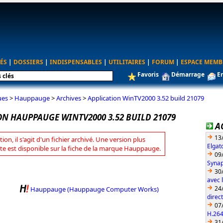
ÉS
|
DOSSIERS
|
INDISPENSABLES
|
UTILITAIRES
|
FORUM
|
ESPACE MEMB
Favoris
Démarrage
E
ues
>
Hauppauge
>
Archives
>
Application WinTV2000 3.52 build 21079
ON HAUPPAUGE WINTV2000 3.52 BUILD 21079
A
13
tion, il s'agit d'un fichier archivé. Une version plus
Elgat
te est disponible sur la fiche de la marque Hauppauge.
09
Synap
30
avec 
24
Hauppauge (Hauppauge Computer Works)
direc
07
H.26
31