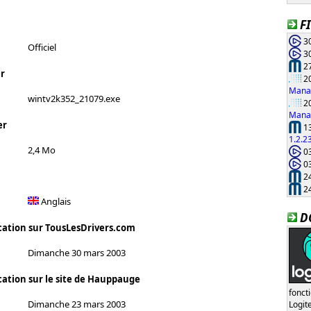
F
30
Officiel
30
27
r
20
Manag
wintv2k352_21079.exe
20
Manag
er
13
1.2.2
2,4 Mo
03
03
24
24
Anglais
D
cation sur TousLesDrivers.com
Dimanche 30 mars 2003
cation sur le site de Hauppauge
fonct
Dimanche 23 mars 2003
Logi