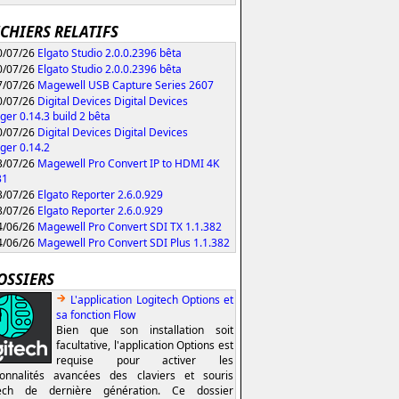
ICHIERS RELATIFS
/07/26
Elgato Studio 2.0.0.2396 bêta
/07/26
Elgato Studio 2.0.0.2396 bêta
/07/26
Magewell USB Capture Series 2607
/07/26
Digital Devices Digital Devices
er 0.14.3 build 2 bêta
/07/26
Digital Devices Digital Devices
er 0.14.2
/07/26
Magewell Pro Convert IP to HDMI 4K
31
/07/26
Elgato Reporter 2.6.0.929
/07/26
Elgato Reporter 2.6.0.929
/06/26
Magewell Pro Convert SDI TX 1.1.382
/06/26
Magewell Pro Convert SDI Plus 1.1.382
OSSIERS
L'application Logitech Options et
sa fonction Flow
Bien que son installation soit
facultative, l'application Options est
requise pour activer les
ionnalités avancées des claviers et souris
tech de dernière génération. Ce dossier