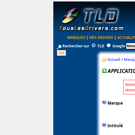
MARQUES
|
MES DRIVERS
|
ACTUALIT
Rechercher sur
TLD
Google
Accueil
>
Marq
APPLICATI
Atten
récen
Marque
Intitulé