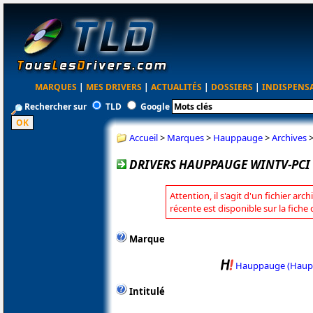
MARQUES
|
MES DRIVERS
|
ACTUALITÉS
|
DOSSIERS
|
INDISPENS
Rechercher sur
TLD
Google
Accueil
>
Marques
>
Hauppauge
>
Archives
DRIVERS HAUPPAUGE WINTV-PCI B
Attention, il s'agit d'un fichier arc
récente est disponible sur la fic
Marque
Hauppauge (Haup
Intitulé