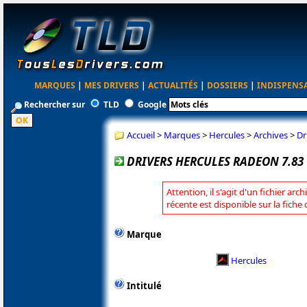
MARQUES
|
MES DRIVERS
|
ACTUALITÉS
|
DOSSIERS
|
INDISPENS
Rechercher sur
TLD
Google
Accueil
>
Marques
>
Hercules
>
Archives
>
Dr
DRIVERS HERCULES RADEON 7.83
Attention, il s'agit d'un fichier arc
récente est disponible sur la fiche
Marque
Hercules
Intitulé