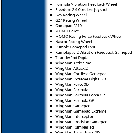
Formula Vibration Feedback Wheel
Freedom 2.4 Cordless Joystick
G25 Racing Wheel
G27 Racing Wheel
Gamepad F310
MOMO Force
MOMO Racing Force Feedback Wheel
Nascar Racing Wheel
Rumble Gamepad F510
Rumblepad 2 Vibration Feedback Gamepad
ThunderPad Digital
WingMan ActionPad
WingMan Attack 2
WingMan Cordless Gamepad
WingMan Extreme Digital 3D
WingMan Force 3D
WingMan Formula
WingMan Formula Force GP
WingMan Formula GP
WingMan Gamepad
WingMan Gamepad Extreme
WingMan Interceptor
WingMan Precision Gamepad
WingMan RumblePad
WingMan Strike Force 3D