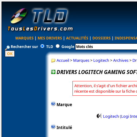
MARQUES
|
MES DRIVERS
|
ACTUALITÉS
|
DOSSIERS
|
INDISPENS
Rechercher sur
TLD
Google
Accueil
>
Marques
>
Logitech
>
Archives
>
Dr
DRIVERS LOGITECH GAMING SOF
Attention, il s'agit d'un fichier arc
récente est disponible sur la fiche
Marque
Logitech (Logi Int
Intitulé