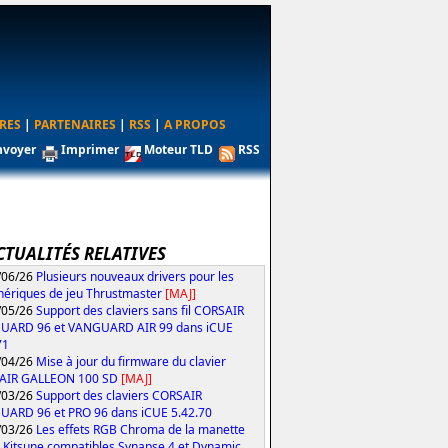
RES
|
PARTENAIRES
|
RSS
|
A PROPOS
nvoyer
Imprimer
Moteur TLD
RSS
CTUALITÉS RELATIVES
/06/26
Plusieurs nouveaux drivers pour les
hériques de jeu Thrustmaster
[MAJ]
/05/26
Support des claviers sans fil CORSAIR
UARD 96 et VANGUARD AIR 99 dans iCUE
71
/04/26
Mise à jour du firmware du clavier
AIR GALLEON 100 SD
[MAJ]
/03/26
Support des claviers CORSAIR
ARD 96 et PRO 96 dans iCUE 5.42.70
/03/26
Les effets RGB Chroma de la manette
 Kitsune compatibles Synapse 4 et Dynamic