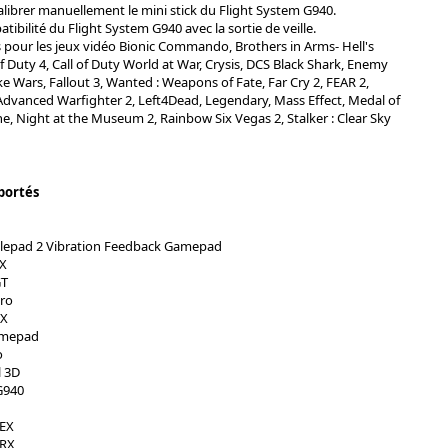
calibrer manuellement le mini stick du Flight System G940.
tibilité du Flight System G940 avec la sortie de veille.
s pour les jeux vidéo Bionic Commando, Brothers in Arms- Hell's
f Duty 4, Call of Duty World at War, Crysis, DCS Black Shark, Enemy
ke Wars, Fallout 3, Wanted : Weapons of Fate, Far Cry 2, FEAR 2,
Advanced Warfighter 2, Left4Dead, Legendary, Mass Effect, Medal of
e, Night at the Museum 2, Rainbow Six Vegas 2, Stalker : Clear Sky
portés
lepad 2 Vibration Feedback Gamepad
EX
GT
Pro
RX
amepad
o
l 3D
G940
 EX
 RX