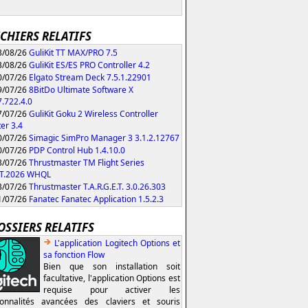
ICHIERS RELATIFS
/08/26
GuliKit TT MAX/PRO 7.5
/08/26
GuliKit ES/ES PRO Controller 4.2
/07/26
Elgato Stream Deck 7.5.1.22901
/07/26
8BitDo Ultimate Software X
.722.4.0
/07/26
GuliKit Goku 2 Wireless Controller
er 3.4
/07/26
Simagic SimPro Manager 3 3.1.2.12767
/07/26
PDP Control Hub 1.4.10.0
/07/26
Thrustmaster TM Flight Series
HT.2026 WHQL
/07/26
Thrustmaster T.A.R.G.E.T. 3.0.26.303
/07/26
Fanatec Fanatec Application 1.5.2.3
OSSIERS RELATIFS
L'application Logitech Options et
sa fonction Flow
Bien que son installation soit
facultative, l'application Options est
requise pour activer les
ionnalités avancées des claviers et souris