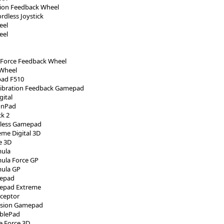
tion Feedback Wheel
rdless Joystick
eel
eel
Force Feedback Wheel
 Wheel
ad F510
ibration Feedback Gamepad
ital
onPad
k 2
less Gamepad
me Digital 3D
e 3D
ula
ula Force GP
ula GP
epad
pad Extreme
ceptor
ision Gamepad
blePad
e Force 3D