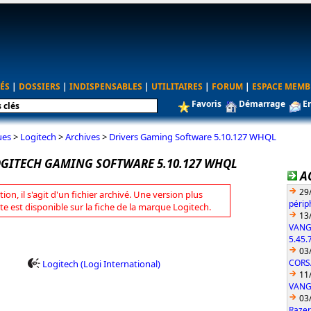
ÉS
|
DOSSIERS
|
INDISPENSABLES
|
UTILITAIRES
|
FORUM
|
ESPACE MEMB
Favoris
Démarrage
E
ues
>
Logitech
>
Archives
>
Drivers Gaming Software 5.10.127 WHQL
OGITECH GAMING SOFTWARE 5.10.127 WHQL
A
29
tion, il s'agit d'un fichier archivé. Une version plus
périp
te est disponible sur la fiche de la marque Logitech.
13
VANG
5.45.
03
CORS
Logitech (Logi International)
11
VANGU
03
Razer