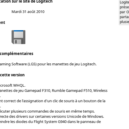
ation sur le site de Logitech
Logi
prése
Mardi 31 août 2010
par O
part
plusi
ent
 complémentaires
aming Software (LGS) pour les manettes de jeu Logitech.
 cette version
Microsoft WHQL.
anettes de jeu Gamepad F310, Rumble Gamepad F510, Wireless
.
correct de l'assignation d'un clic de souris à un bouton de la
.
exécuter plusieurs commandes de souris en même temps.
rrecte des drivers sur certaines versions Unicode de Windows.
teindre les diodes du Flight System G940 dans le panneau de