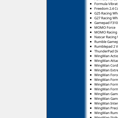
Formula Vibra
Freedom 2.4 Co
G25 Racing Wh
G27 Racing Wh
Gamepad F310
MOMO Force
MOMO Racing 
Nascar Racing
Rumble Gamep
Rumblepad 2 V
ThunderPad Dig
WingMan Acti
WingMan Attac
WingMan Cord
WingMan Extre
WingMan Forc
WingMan Form
WingMan Form
WingMan Form
WingMan Gam
WingMan Game
WingMan Inter
WingMan Prec
WingMan Rum
WingMan Strik