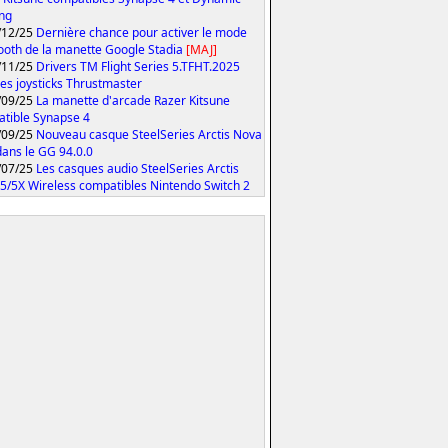
ing
/12/25
Dernière chance pour activer le mode
ooth de la manette Google Stadia
[MAJ]
/11/25
Drivers TM Flight Series 5.TFHT.2025
les joysticks Thrustmaster
/09/25
La manette d'arcade Razer Kitsune
tible Synapse 4
/09/25
Nouveau casque SteelSeries Arctis Nova
 dans le GG 94.0.0
/07/25
Les casques audio SteelSeries Arctis
5/5X Wireless compatibles Nintendo Switch 2