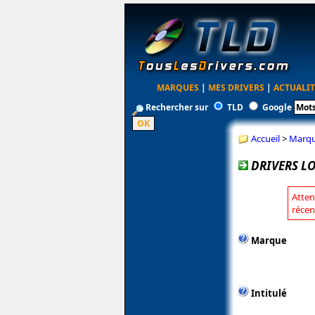
MARQUES
|
MES DRIVERS
|
ACTUALIT
Rechercher sur
TLD
Google
Accueil
>
Marq
DRIVERS L
Atten
récen
Marque
Intitulé