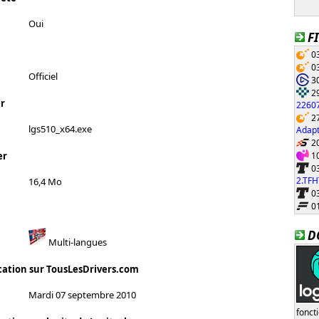
Oui
F
03
03
Officiel
30
29
r
22607
27
lgs510_x64.exe
Adapt
20
10
er
03
2.TF
16,4 Mo
03
01
D
Multi-langues
cation sur TousLesDrivers.com
Mardi 07 septembre 2010
fonct