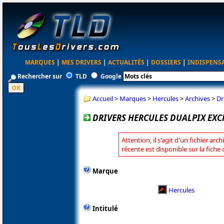
MARQUES
|
MES DRIVERS
|
ACTUALITÉS
|
DOSSIERS
|
INDISPENS
Rechercher sur
TLD
Google
Accueil
>
Marques
>
Hercules
>
Archives
>
Dr
DRIVERS HERCULES DUALPIX EXC
Attention, il s'agit d'un fichier arc
récente est disponible sur la fiche
Marque
Hercules
Intitulé