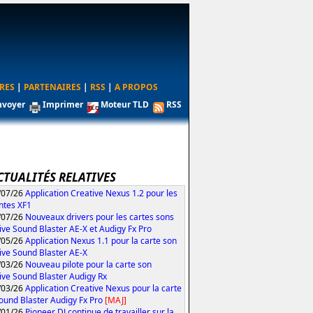
RES
|
PARTENAIRES
|
RSS
|
A PROPOS
nvoyer
Imprimer
Moteur TLD
RSS
CTUALITÉS RELATIVES
/07/26
Application Creative Nexus 1.2 pour les
ntes XF1
/07/26
Nouveaux drivers pour les cartes sons
ive Sound Blaster AE-X et Audigy Fx Pro
/05/26
Application Nexus 1.1 pour la carte son
ive Sound Blaster AE-X
/03/26
Nouveau pilote pour la carte son
ive Sound Blaster Audigy Rx
/03/26
Application Creative Nexus pour la carte
ound Blaster Audigy Fx Pro
[MAJ]
/01/26
Pioneer DJ continue de travailler sur la