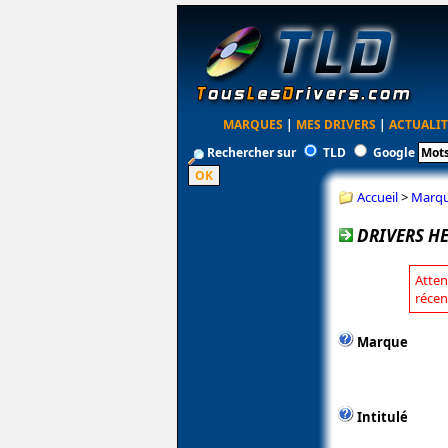
MARQUES
|
MES DRIVERS
|
ACTUALIT
Rechercher sur
TLD
Google
Accueil
>
Marq
DRIVERS HE
Atten
récen
Marque
Intitulé