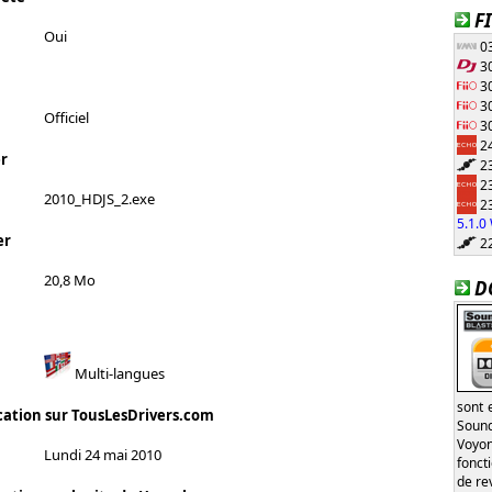
F
Oui
03
30
30
30
Officiel
30
24
r
23
23
2010_HDJS_2.exe
23
5.1.
er
22
20,8 Mo
D
Multi-langues
sont 
cation sur TousLesDrivers.com
Sound
Voyon
Lundi 24 mai 2010
fonct
de re