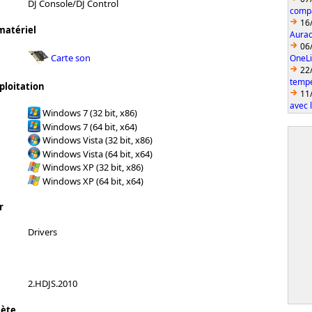
DJ Console/DJ Control
compa
16
matériel
Aurac
06
Carte son
OneLi
22
temp
ploitation
11
avec 
Windows 7 (32 bit, x86)
Windows 7 (64 bit, x64)
Windows Vista (32 bit, x86)
Windows Vista (64 bit, x64)
Windows XP (32 bit, x86)
Windows XP (64 bit, x64)
r
Drivers
2.HDJS.2010
lète