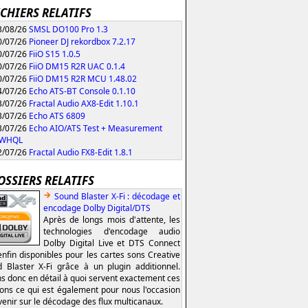
ICHIERS RELATIFS
/08/26
SMSL DO100 Pro 1.3
/07/26
Pioneer DJ rekordbox 7.2.17
/07/26
FiiO S15 1.0.5
/07/26
FiiO DM15 R2R UAC 0.1.4
/07/26
FiiO DM15 R2R MCU 1.48.02
/07/26
Echo ATS-BT Console 0.1.10
/07/26
Fractal Audio AX8-Edit 1.10.1
/07/26
Echo ATS 6809
/07/26
Echo AIO/ATS Test + Measurement
0 WHQL
/07/26
Fractal Audio FX8-Edit 1.8.1
OSSIERS RELATIFS
Sound Blaster X-Fi : décodage et
encodage Dolby Digital/DTS
Après de longs mois d'attente, les
technologies d'encodage audio
Dolby Digital Live et DTS Connect
enfin disponibles pour les cartes sons Creative
 Blaster X-Fi grâce à un plugin additionnel.
s donc en détail à quoi servent exactement ces
ions ce qui est également pour nous l'occasion
venir sur le décodage des flux multicanaux.