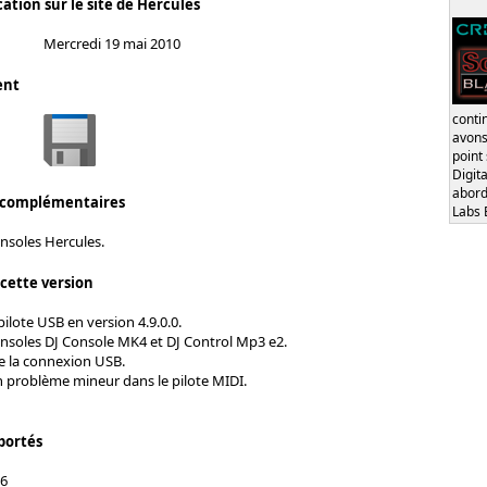
ation sur le site de Hercules
Mercredi 19 mai 2010
ent
conti
avons
point
Digita
abord
 complémentaires
Labs 
onsoles Hercules.
 cette version
pilote USB en version 4.9.0.0.
nsoles DJ Console MK4 et DJ Control Mp3 e2.
e la connexion USB.
n problème mineur dans le pilote MIDI.
portés
&6