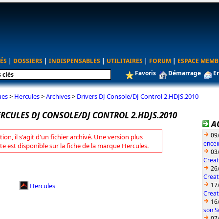
ÉS
|
DOSSIERS
|
INDISPENSABLES
|
UTILITAIRES
|
FORUM
|
ESPACE MEMB
Favoris
Démarrage
E
ues
>
Hercules
>
Archives
>
Drivers DJ Console/DJ Control 2.HDJS.2010
RCULES DJ CONSOLE/DJ CONTROL 2.HDJS.2010
A
09
tion, il s'agit d'un fichier archivé. Une version plus
encei
te est disponible sur la fiche de la marque Hercules.
03
Creat
26
Creat
17
Hercules
Creat
16
son S
07