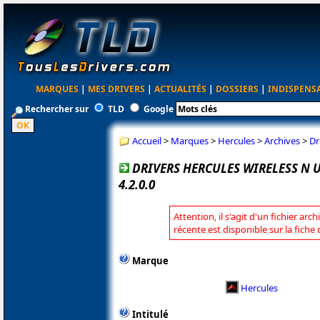
MARQUES
|
MES DRIVERS
|
ACTUALITÉS
|
DOSSIERS
|
INDISPENS
Rechercher sur
TLD
Google
Accueil
>
Marques
>
Hercules
>
Archives
>
Dr
DRIVERS HERCULES WIRELESS N 
4.2.0.0
Attention, il s'agit d'un fichier arc
récente est disponible sur la fiche
Marque
Hercules
Intitulé