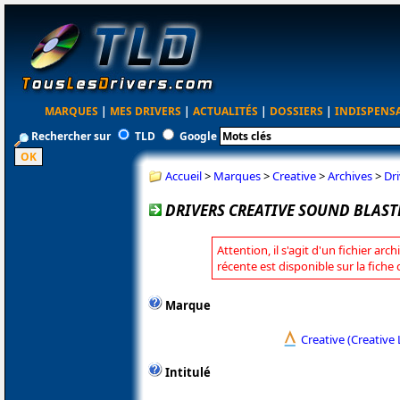
MARQUES
|
MES DRIVERS
|
ACTUALITÉS
|
DOSSIERS
|
INDISPENS
Rechercher sur
TLD
Google
Accueil
>
Marques
>
Creative
>
Archives
>
Dr
DRIVERS CREATIVE SOUND BLAST
Attention, il s'agit d'un fichier arc
récente est disponible sur la fiche
Marque
Creative (Creative 
Intitulé