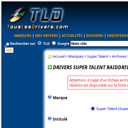
MARQUES
|
MES DRIVERS
|
ACTUALITÉS
|
DOSSIERS
|
INDISPENS
Rechercher sur
TLD
Google
Accueil
>
Marques
>
Super Talent
>
Archives
DRIVERS SUPER TALENT RAIDDRIV
Attention, il s'agit d'un fichier arc
récente est disponible sur la fiche
Marque
Super Talent (Supe
Intitulé