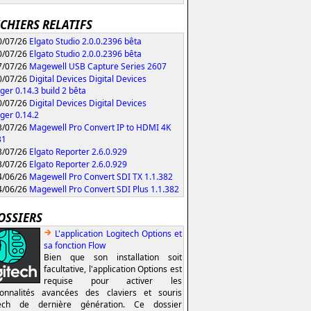
ICHIERS RELATIFS
/07/26
Elgato Studio 2.0.0.2396 bêta
/07/26
Elgato Studio 2.0.0.2396 bêta
/07/26
Magewell USB Capture Series 2607
/07/26
Digital Devices Digital Devices
er 0.14.3 build 2 bêta
/07/26
Digital Devices Digital Devices
er 0.14.2
/07/26
Magewell Pro Convert IP to HDMI 4K
31
/07/26
Elgato Reporter 2.6.0.929
/07/26
Elgato Reporter 2.6.0.929
/06/26
Magewell Pro Convert SDI TX 1.1.382
/06/26
Magewell Pro Convert SDI Plus 1.1.382
OSSIERS
L'application Logitech Options et
sa fonction Flow
Bien que son installation soit
facultative, l'application Options est
requise pour activer les
ionnalités avancées des claviers et souris
tech de dernière génération. Ce dossier