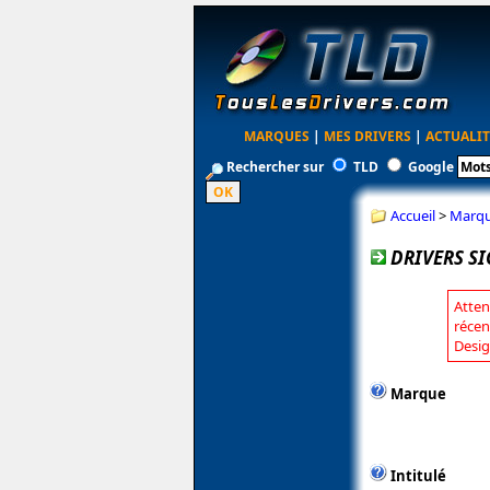
MARQUES
|
MES DRIVERS
|
ACTUALIT
Rechercher sur
TLD
Google
Accueil
>
Marq
DRIVERS S
Atten
récen
Desig
Marque
Intitulé