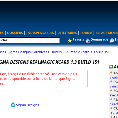
ÉS
|
DOSSIERS
|
INDISPENSABLES
|
UTILITAIRES
|
FORUM
|
ESPACE MEMB
Favoris
Démarrage
E
ues
>
Sigma Designs
>
Archives
>
Drivers REALmagic Xcard 1.3 build 151
IGMA DESIGNS REALMAGIC XCARD 1.3 BUILD 151
A
13
tion, il s'agit d'un fichier archivé. Une version plus
Elgat
te est disponible sur la fiche de la marque Sigma
09
ns.
Synap
30
avec 
24
direc
Sigma Designs
07
H.26
31