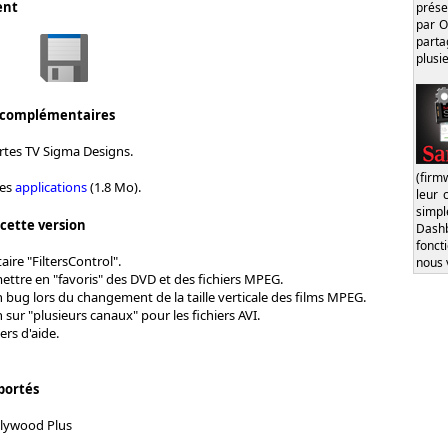
ent
prése
par O
part
plusi
 complémentaires
artes TV Sigma Designs.
(firm
les
applications
(1.8 Mo).
leur 
simp
 cette version
Dash
fonct
taire "FiltersControl".
nous 
mettre en "favoris" des DVD et des fichiers MPEG.
 bug lors du changement de la taille verticale des films MPEG.
sur "plusieurs canaux" pour les fichiers AVI.
rs d'aide.
portés
lywood Plus