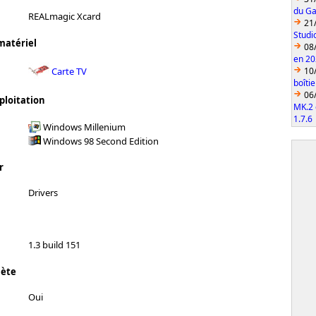
du Ga
REALmagic Xcard
21
Studi
matériel
08
en 2
10
Carte TV
boîti
06
ploitation
MK.2 
1.7.6
Windows Millenium
Windows 98 Second Edition
r
Drivers
1.3 build 151
lète
Oui