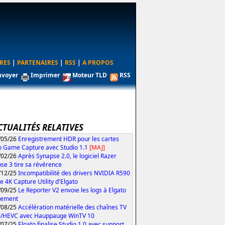
RES
|
PARTENAIRES
|
RSS
|
A PROPOS
nvoyer
Imprimer
Moteur TLD
RSS
CTUALITÉS RELATIVES
/05/26
Enregistrement HDR pour les cartes
o Game Capture avec Studio 1.1
[MAJ]
/02/26
Après Synapse 2.0, le logiciel Razer
se 3 tire sa révérence
/12/25
Incompatibilité des drivers NVIDIA R590
le 4K Capture Utility d'Elgato
/09/25
Le Reporter V2 envoie les logs à Elgato
tement
/08/25
Accélération matérielle des chaînes TV
4/HEVC avec Hauppauge WinTV 10
/07/25
Elgato finalise Studio 1.0 avec support