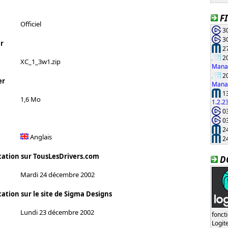
F
Officiel
30
30
r
27
20
XC_1_3w1.zip
Manag
20
er
Manag
13
1,6 Mo
1.2.2
03
03
24
Anglais
24
cation sur TousLesDrivers.com
D
Mardi 24 décembre 2002
ation sur le site de Sigma Designs
Lundi 23 décembre 2002
fonct
Logi