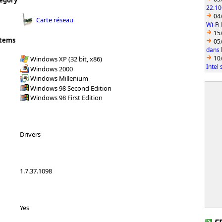
egory
22.10
04
Carte réseau
Wi-Fi
15
stems
05
dans l
10
Windows XP (32 bit, x86)
Intel
Windows 2000
Windows Millenium
Windows 98 Second Edition
Windows 98 First Edition
Drivers
1.7.37.1098
Yes