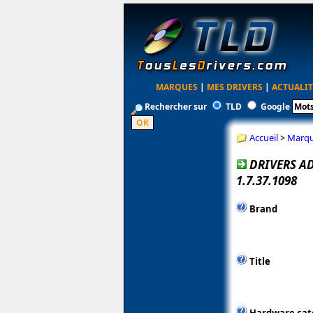
MARQUES
|
MES DRIVERS
|
ACTUALIT
Rechercher sur
TLD
Google
Accueil
>
Marq
DRIVERS A
1.7.37.1098
Brand
Title