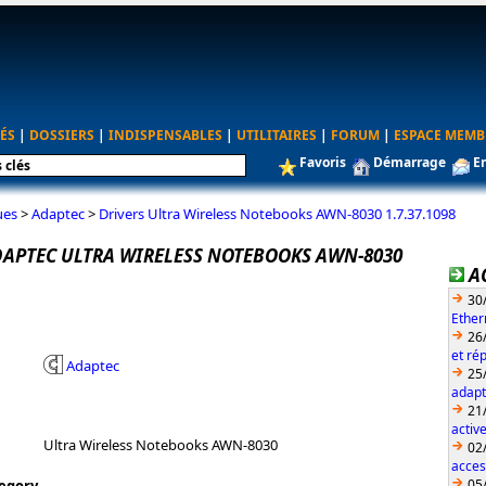
ÉS
|
DOSSIERS
|
INDISPENSABLES
|
UTILITAIRES
|
FORUM
|
ESPACE MEMB
Favoris
Démarrage
E
ues
>
Adaptec
>
Drivers Ultra Wireless Notebooks AWN-8030 1.7.37.1098
DAPTEC ULTRA WIRELESS NOTEBOOKS AWN-8030
A
30
Ether
26
et ré
Adaptec
25
adapt
21
activ
Ultra Wireless Notebooks AWN-8030
02
acces
05