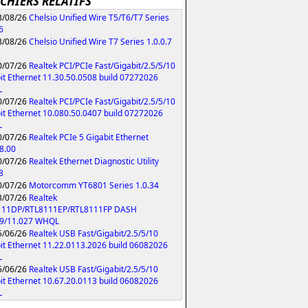
ICHIERS RELATIFS
/08/26
Chelsio Unified Wire T5/T6/T7 Series
6
/08/26
Chelsio Unified Wire T7 Series 1.0.0.7
/07/26
Realtek PCI/PCIe Fast/Gigabit/2.5/5/10
it Ethernet 11.30.50.0508 build 07272026
L
/07/26
Realtek PCI/PCIe Fast/Gigabit/2.5/5/10
it Ethernet 10.080.50.0407 build 07272026
L
/07/26
Realtek PCIe 5 Gigabit Ethernet
8.00
/07/26
Realtek Ethernet Diagnostic Utility
3
/07/26
Motorcomm YT6801 Series 1.0.34
/07/26
Realtek
111DP/RTL8111EP/RTL8111FP DASH
79/11.027 WHQL
/06/26
Realtek USB Fast/Gigabit/2.5/5/10
it Ethernet 11.22.0113.2026 build 06082026
L
/06/26
Realtek USB Fast/Gigabit/2.5/5/10
it Ethernet 10.67.20.0113 build 06082026
L