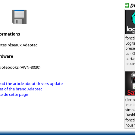
D
formations
fonct
Logi
artes réseaux Adaptec.
prése
par O
rdware
part
plusi
 Notebooks (AWN-8030)
d the article about drivers update
et of the brand Adaptec
se de cette page
(firm
leur 
simp
Dash
fonct
nous 