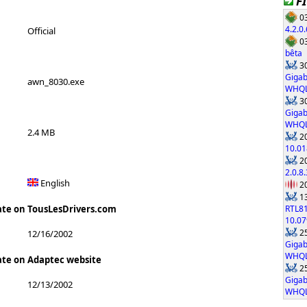
F
03
4.2.0.
Official
03
bêta
30
Gigab
awn_8030.exe
WHQ
30
Gigab
WHQ
2.4 MB
20
10.01
20
2.0.8.
English
20
13
RTL8
ate on TousLesDrivers.com
10.0
25
12/16/2002
Gigab
WHQ
ate on Adaptec website
25
Gigab
12/13/2002
WHQ