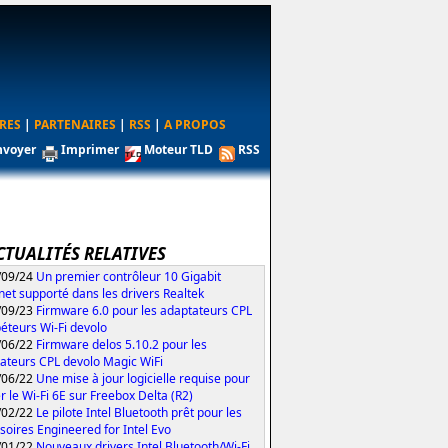
RES
|
PARTENAIRES
|
RSS
|
A PROPOS
nvoyer
Imprimer
Moteur TLD
RSS
CTUALITÉS RELATIVES
/09/24
Un premier contrôleur 10 Gigabit
net supporté dans les drivers Realtek
/09/23
Firmware 6.0 pour les adaptateurs CPL
péteurs Wi-Fi devolo
/06/22
Firmware delos 5.10.2 pour les
ateurs CPL devolo Magic WiFi
/06/22
Une mise à jour logicielle requise pour
er le Wi-Fi 6E sur Freebox Delta (R2)
/02/22
Le pilote Intel Bluetooth prêt pour les
soires Engineered for Intel Evo
/01/22
Nouveaux drivers Intel Bluetooth/Wi-Fi