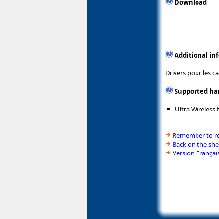
Download
Additional in
Drivers pour les c
Supported ha
Ultra Wireless
Remember to rea
Back on the she
Version Françai