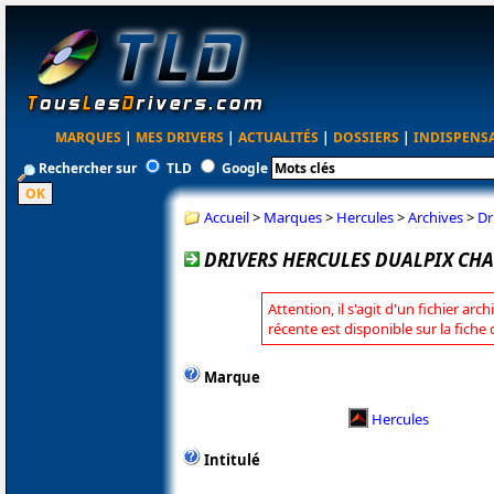
MARQUES
|
MES DRIVERS
|
ACTUALITÉS
|
DOSSIERS
|
INDISPENS
Rechercher sur
TLD
Google
Accueil
>
Marques
>
Hercules
>
Archives
>
Dr
DRIVERS HERCULES DUALPIX CHA
Attention, il s'agit d'un fichier arc
récente est disponible sur la fiche
Marque
Hercules
Intitulé