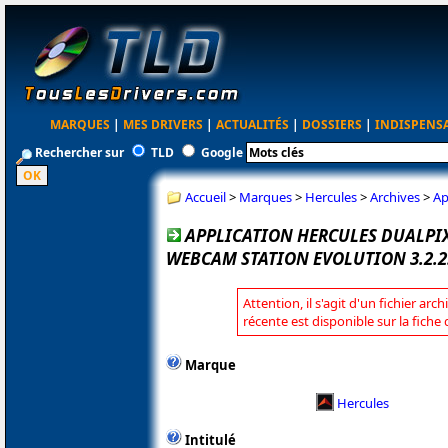
MARQUES
|
MES DRIVERS
|
ACTUALITÉS
|
DOSSIERS
|
INDISPENS
Rechercher sur
TLD
Google
Accueil
>
Marques
>
Hercules
>
Archives
>
Ap
APPLICATION HERCULES DUALPI
WEBCAM STATION EVOLUTION 3.2.2
Attention, il s'agit d'un fichier arc
récente est disponible sur la fiche
Marque
Hercules
Intitulé