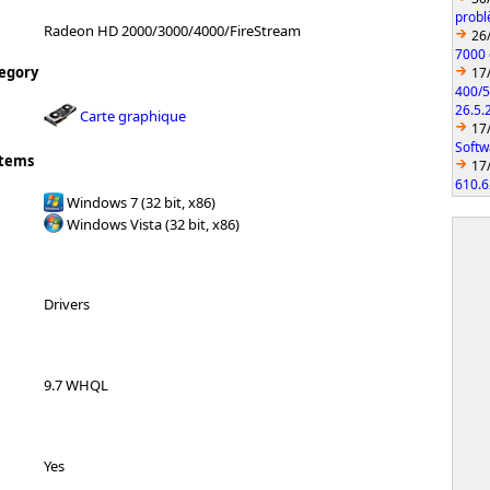
probl
Radeon HD 2000/3000/4000/FireStream
26
7000 
egory
17
400/5
26.5.
Carte graphique
17
Softw
stems
17
610.6
Windows 7 (32 bit, x86)
Windows Vista (32 bit, x86)
Drivers
9.7 WHQL
Yes