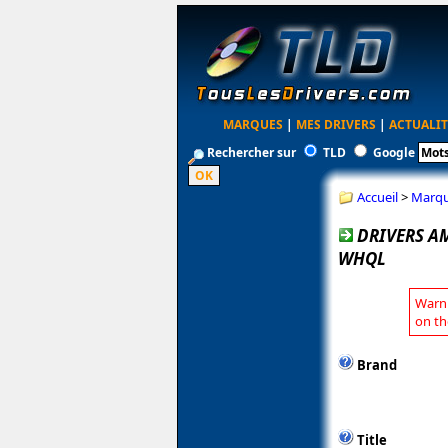
MARQUES
|
MES DRIVERS
|
ACTUALIT
Rechercher sur
TLD
Google
Accueil
>
Marq
DRIVERS A
WHQL
Warni
on th
Brand
Title