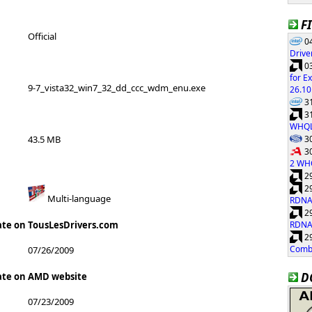
F
Official
04
Drive
03
for E
9-7_vista32_win7_32_dd_ccc_wdm_enu.exe
26.10
31
31
WHQ
30
43.5 MB
30
2 WH
29
29
Multi-language
RDNA
29
RDNA
ate on TousLesDrivers.com
29
Combi
07/26/2009
D
ate on AMD website
07/23/2009