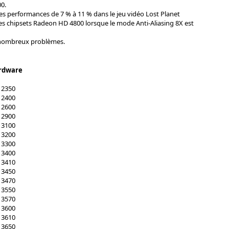
0.
es performances de 7 % à 11 % dans le jeu vidéo Lost Planet
les chipsets Radeon HD 4800 lorsque le mode Anti-Aliasing 8X est
 nombreux problèmes.
rdware
 2350
 2400
 2600
 2900
 3100
 3200
 3300
 3400
 3410
 3450
 3470
 3550
 3570
 3600
 3610
 3650