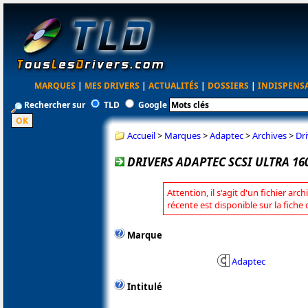
MARQUES
|
MES DRIVERS
|
ACTUALITÉS
|
DOSSIERS
|
INDISPENS
Rechercher sur
TLD
Google
Accueil
>
Marques
>
Adaptec
>
Archives
>
Dri
DRIVERS ADAPTEC SCSI ULTRA 160 
Attention, il s'agit d'un fichier arc
récente est disponible sur la fich
Marque
Adaptec
Intitulé