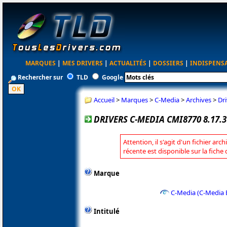
MARQUES
|
MES DRIVERS
|
ACTUALITÉS
|
DOSSIERS
|
INDISPENS
Rechercher sur
TLD
Google
Accueil
>
Marques
>
C-Media
>
Archives
>
Dr
DRIVERS C-MEDIA CMI8770 8.17.3
Attention, il s'agit d'un fichier arc
récente est disponible sur la fich
Marque
C-Media (C-Media E
Intitulé