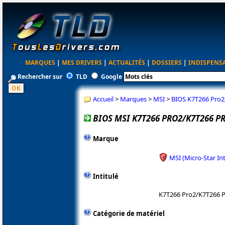
MARQUES
|
MES DRIVERS
|
ACTUALITÉS
|
DOSSIERS
|
INDISPENS
Rechercher sur
TLD
Google
Accueil
>
Marques
>
MSI
>
BIOS K7T266 Pro2
BIOS MSI K7T266 PRO2/K7T266 PR
Marque
MSI (Micro-Star In
Intitulé
K7T266 Pro2/K7T266 
Catégorie de matériel